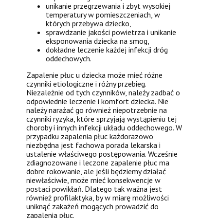
unikanie przegrzewania i zbyt wysokiej
temperatury w pomieszczeniach, w
których przebywa dziecko,
sprawdzanie jakości powietrza i unikanie
eksponowania dziecka na smog,
dokładne leczenie każdej infekcji dróg
oddechowych.
Zapalenie płuc u dziecka może mieć różne
czynniki etiologiczne i różny przebieg.
Niezależnie od tych czynników, należy zadbać o
odpowiednie leczenie i komfort dziecka. Nie
należy narażać go również niepotrzebnie na
czynniki ryzyka, które sprzyjają wystąpieniu tej
choroby i innych infekcji układu oddechowego. W
przypadku zapalenia płuc każdorazowo
niezbędna jest fachowa porada lekarska i
ustalenie właściwego postępowania. Wcześnie
zdiagnozowane i leczone zapalenie płuc ma
dobre rokowanie, ale jeśli będziemy działać
niewłaściwie, może mieć konsekwencje w
postaci powikłań. Dlatego tak ważna jest
również profilaktyka, by w miarę możliwości
uniknąć zakażeń mogących prowadzić do
zapalenia płuc.