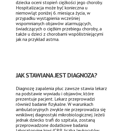
dziecka oceni stopień ciężkości jego choroby.
Hospitalizacja może być konieczna u
niemowląt poniżej 6. miesiąca życia, w
przypadku wystąpienia wcześniej
wspomnianych objawów alarmujących,
świadczących o ciężkim przebiegu choroby, a
także u dzieci z chorobami współistniejącymi
jak na przykład astma.
JAK STAWIANA JEST DIAGNOZA?
Diagnozę zapalenia płuc zawsze stawia lekarz
na podstawie wywiadu i objawów, które
prezentuje pacjent. Lekarz przeprowadzi
również badanie fizykalne. W warunkach
ambulatoryjnych zwykle nie przeprowadza się
wnikliwej diagnostyki mikrobiologicznej. Jeżeli
jednak dziecko trafi do szpitala, zostaną
przeprowadzone dodatkowe badania
laboratoryjne krwi (CRP, liczba leukocytów,