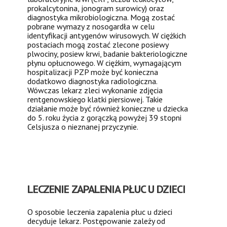
prokalcytonina, jonogram surowicy) oraz
diagnostyka mikrobiologiczna. Mogą zostać
pobrane wymazy z nosogardła w celu
identyfikacji antygenów wirusowych. W ciężkich
postaciach mogą zostać zlecone posiewy
plwociny, posiew krwi, badanie bakteriologiczne
płynu opłucnowego. W ciężkim, wymagającym
hospitalizacji PZP może być konieczna
dodatkowo diagnostyka radiologiczna.
Wówczas lekarz zleci wykonanie zdjęcia
rentgenowskiego klatki piersiowej. Takie
działanie może być również konieczne u dziecka
do 5. roku życia z gorączką powyżej 39 stopni
Celsjusza o nieznanej przyczynie.
LECZENIE ZAPALENIA PŁUC U DZIECI
O sposobie leczenia zapalenia płuc u dzieci
decyduje lekarz. Postępowanie zależy od