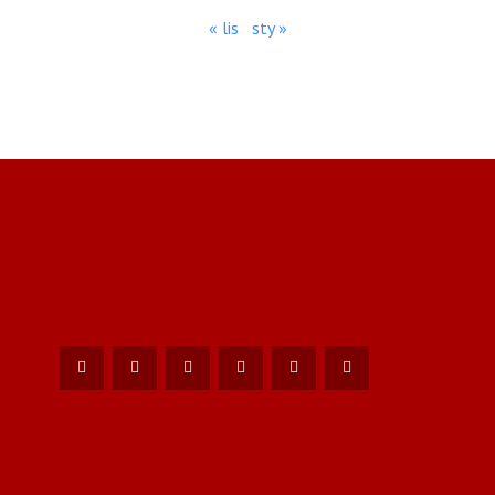
« lis
sty »