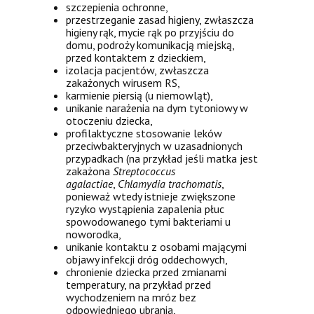
szczepienia ochronne,
przestrzeganie zasad higieny, zwłaszcza
higieny rąk, mycie rąk po przyjściu do
domu, podroży komunikacją miejską,
przed kontaktem z dzieckiem,
izolacja pacjentów, zwłaszcza
zakażonych wirusem RS,
karmienie piersią (u niemowląt),
unikanie narażenia na dym tytoniowy w
otoczeniu dziecka,
profilaktyczne stosowanie leków
przeciwbakteryjnych w uzasadnionych
przypadkach (na przykład jeśli matka jest
zakażona
Streptococcus
agalactiae
,
Chlamydia trachomatis
,
ponieważ wtedy istnieje zwiększone
ryzyko wystąpienia zapalenia płuc
spowodowanego tymi bakteriami u
noworodka,
unikanie kontaktu z osobami mającymi
objawy infekcji dróg oddechowych,
chronienie dziecka przed zmianami
temperatury, na przykład przed
wychodzeniem na mróz bez
odpowiedniego ubrania,