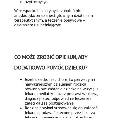
azytromycyna.
W przypadku bakteryjnych zapaleń płuc
antybiotykoterapia jest głównym działaniem
terapeutycznym, a leczenie objawowe –
działaniem uzupełniającym.
CO MOŻE ZROBIĆ OPIEKUN, ABY
DODATKOWO POMÓC DZIECKU?
Jeżeli dziecko jest chore, to pierwszym i
najważniejszym działaniem rodzica
powinno być zabranie dziecka na wizytę u
lekarza pediatry. Lekarz postawi właściwą
diagnozę, zleci odpowiednie leczenie i
zaleci dalsze postępowanie.
Rodzice powinni stosować się do zaleceń
lekarza, podawać zlecone przez lekarza
leki w odpowiedniej dawce i określonych