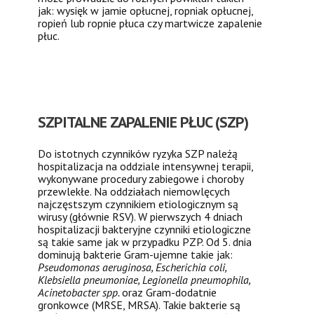
jak: wysięk w jamie opłucnej, ropniak opłucnej,
ropień lub ropnie płuca czy martwicze zapalenie
płuc.
SZPITALNE ZAPALENIE PŁUC (SZP)
Do istotnych czynników ryzyka SZP należą
hospitalizacja na oddziale intensywnej terapii,
wykonywane procedury zabiegowe i choroby
przewlekłe. Na oddziałach niemowlęcych
najczęstszym czynnikiem etiologicznym są
wirusy (głównie RSV). W pierwszych 4 dniach
hospitalizacji bakteryjne czynniki etiologiczne
są takie same jak w przypadku PZP. Od 5. dnia
dominują bakterie Gram-ujemne takie jak:
Pseudomonas aeruginosa, Escherichia coli,
Klebsiella pneumoniae, Legionella pneumophila,
Acinetobacter spp.
oraz Gram-dodatnie
gronkowce (MRSE, MRSA). Takie bakterie są