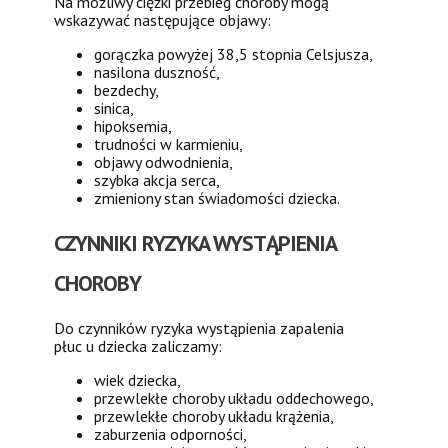
Na możliwy ciężki przebieg choroby mogą
wskazywać następujące objawy:
gorączka powyżej 38,5 stopnia Celsjusza,
nasilona duszność,
bezdechy,
sinica,
hipoksemia,
trudności w karmieniu,
objawy odwodnienia,
szybka akcja serca,
zmieniony stan świadomości dziecka.
CZYNNIKI RYZYKA WYSTĄPIENIA
CHOROBY
Do czynników ryzyka wystąpienia zapalenia
płuc u dziecka zaliczamy:
wiek dziecka,
przewlekłe choroby układu oddechowego,
przewlekłe choroby układu krążenia,
zaburzenia odporności,