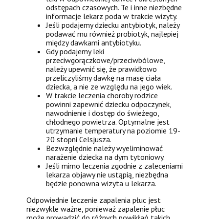
odstępach czasowych. Te i inne niezbędne
informacje lekarz poda w trakcie wizyty.
Jeśli podajemy dziecku antybiotyk, należy
podawać mu również probiotyk, najlepiej
między dawkami antybiotyku.
Gdy podajemy leki
przeciwgorączkowe/przeciwbólowe,
należy upewnić się, że prawidłowo
przeliczyliśmy dawkę na masę ciała
dziecka, a nie ze względu na jego wiek.
W trakcie leczenia choroby rodzice
powinni zapewnić dziecku odpoczynek,
nawodnienie i dostęp do świeżego,
chłodnego powietrza. Optymalne jest
utrzymanie temperatury na poziomie 19-
20 stopni Celsjusza.
Bezwzględnie należy wyeliminować
narażenie dziecka na dym tytoniowy.
Jeśli mimo leczenia zgodnie z zaleceniami
lekarza objawy nie ustąpią, niezbędna
będzie ponowna wizyta u lekarza.
Odpowiednie leczenie zapalenia płuc jest
niezwykle ważne, ponieważ zapalenie płuc
może prowadzić do różnych powikłań takich