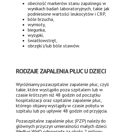
obecność markerów stanu zapalnego w
wynikach badań laboratoryjnych, takie jak
podniesione wartości leukocytów i CRP,
bóle brzucha,
wymioty,
biegunka,
wysypki,
światłowstręt,
obrzęki i/lub bóle stawów.
RODZAJE ZAPALENIA PŁUC U DZIECI
Wyróżniamy pozaszpitalne zapalenie płuc, czyli
takie, które wystąpiło poza szpitalem lub w
czasie krótszym niż 48 godzin od początku
hospitalizacji oraz szpitalne zapalenie płuc,
którego objawy wystąpiły w czasie pobytu w
szpitalu lub po upływie 48 godzin od przyjęcia.
Pozaszpitalne zapalenie płuc (PZP) należy do
głównych przyczyn umieralności małych dzieci.
Według WHO odpowiada za około 2 miliony