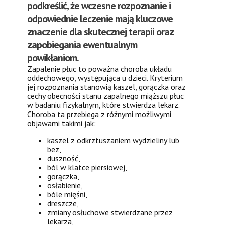
podkreślić, że wczesne rozpoznanie i
odpowiednie leczenie mają kluczowe
znaczenie dla skutecznej terapii oraz
zapobiegania ewentualnym
powikłaniom.
Zapalenie płuc to poważna choroba układu
oddechowego, występująca u dzieci. Kryterium
jej rozpoznania stanowią kaszel, gorączka oraz
cechy obecności stanu zapalnego miąższu płuc
w badaniu fizykalnym, które stwierdza lekarz.
Choroba ta przebiega z różnymi możliwymi
objawami takimi jak:
kaszel z odkrztuszaniem wydzieliny lub
bez,
duszność,
ból w klatce piersiowej,
gorączka,
osłabienie,
bóle mięśni,
dreszcze,
zmiany osłuchowe stwierdzane przez
lekarza,