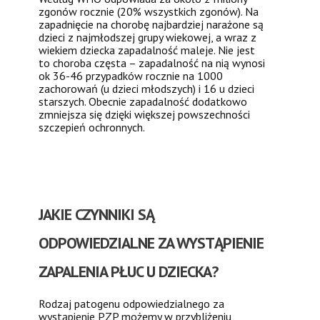
zgonów rocznie (20% wszystkich zgonów). Na
zapadnięcie na chorobę najbardziej narażone są
dzieci z najmłodszej grupy wiekowej, a wraz z
wiekiem dziecka zapadalność maleje. Nie jest
to choroba częsta – zapadalność na nią wynosi
ok 36-46 przypadków rocznie na 1000
zachorowań (u dzieci młodszych) i 16 u dzieci
starszych. Obecnie zapadalność dodatkowo
zmniejsza się dzięki większej powszechności
szczepień ochronnych.
JAKIE CZYNNIKI SĄ
ODPOWIEDZIALNE ZA WYSTĄPIENIE
ZAPALENIA PŁUC U DZIECKA?
Rodzaj patogenu odpowiedzialnego za
wystąpienie PZP możemy w przybliżeniu