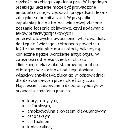
ciężkości przebiegu zapalenia płuc. W łagodnym
przebiegu leczenie może być prowadzone
ambulatoryjnie, w cięższych przypadkach lekarz
zdecyduje o hospitalizacji. W przypadku
zapalenia płuc o etiologii wirusowej zlecone
zostanie leczenie objawowe, czyli podawanie
leków przeciwgorączkowych i
przeciwbólowych, nawodnienie, właściwa dieta,
dostęp do świeżego i chłodnego powietrza.
Jeśli zapalenie płuc ma etiologię bakteryjną,
konieczne będzie wdrożenie antybiotyku. W
zależności od wieku dziecka i obrazu
klinicznego lekarz określa prawdopodobną
etiologię i w zależności od tego dobiera
właściwy antybiotyk, zleca go w odpowiedniej
dla dziecka dawce i przez określony czas.
Najczęściej stosowane u dzieci antybiotyki w
przypadku zapalenia płuc to:
klarytromycyna,
cefuroksym,
amokscycylina z kwasem klawulanowym,
cefotaksym,
ceftriakson,
kloksacylina,