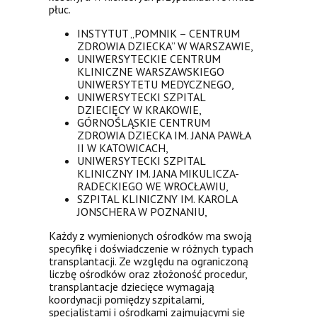
płuc.
INSTYTUT „POMNIK – CENTRUM
ZDROWIA DZIECKA” W WARSZAWIE,
UNIWERSYTECKIE CENTRUM
KLINICZNE WARSZAWSKIEGO
UNIWERSYTETU MEDYCZNEGO,
UNIWERSYTECKI SZPITAL
DZIECIĘCY W KRAKOWIE,
GÓRNOŚLĄSKIE CENTRUM
ZDROWIA DZIECKA IM. JANA PAWŁA
II W KATOWICACH,
UNIWERSYTECKI SZPITAL
KLINICZNY IM. JANA MIKULICZA-
RADECKIEGO WE WROCŁAWIU,
SZPITAL KLINICZNY IM. KAROLA
JONSCHERA W POZNANIU,
Każdy z wymienionych ośrodków ma swoją
specyfikę i doświadczenie w różnych typach
transplantacji. Ze względu na ograniczoną
liczbę ośrodków oraz złożoność procedur,
transplantacje dziecięce wymagają
koordynacji pomiędzy szpitalami,
specjalistami i ośrodkami zajmującymi się