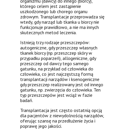
organizmu (dawcy) do innego (biorcy),
którego celem jest zastąpienie
uszkodzonego lub chorego organu
zdrowym. Transplantacje przeprowadza się
wtedy, gdy narząd lub tkanka u biorcy nie
funkcjonuje prawidłowo, a nie ma innych
skutecznych metod leczenia.
Istnieją trzy rodzaje przeszczepów:
autogeniczne, gdy przeszczep własnych
tkanek biorcy (np. przeszczep skóry w
przypadku poparzeń), allogeniczne, gdy
przeszczep od dawcy tego samego
gatunku, na przykład od człowieka do
człowieka, co jest najczęstszą formą
transplantacji narządów i ksenogeniczne
gdy przeszczep realizowany jest od innego
gatunku, np. zwierzęcia do człowieka. Ten
typ przeszczepów jest wciąż w fazie
badań.
Transplantacja jest często ostatnią opcją
dla pacjentów z niewydolnością narządów,
oferując szansę na przedłużenie życia i
poprawę jego jakości.