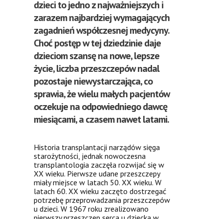
dzieci to jedno z najważniejszych i
zarazem najbardziej wymagających
zagadnień współczesnej medycyny.
Choć postęp w tej dziedzinie daje
dzieciom szansę na nowe, lepsze
życie, liczba przeszczepów nadal
pozostaje niewystarczająca, co
sprawia, że wielu małych pacjentów
oczekuje na odpowiedniego dawcę
miesiącami, a czasem nawet latami.
Historia transplantacji narządów sięga
starożytności, jednak nowoczesna
transplantologia zaczęła rozwijać się w
XX wieku. Pierwsze udane przeszczepy
miały miejsce w latach 50. XX wieku. W
latach 60. XX wieku zaczęto dostrzegać
potrzebę przeprowadzania przeszczepów
u dzieci. W 1967 roku zrealizowano
pierwszy przeszczep serca u dziecka w