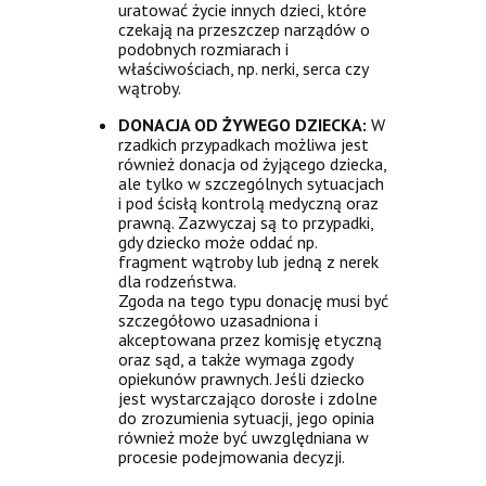
uratować życie innych dzieci, które
czekają na przeszczep narządów o
podobnych rozmiarach i
właściwościach, np. nerki, serca czy
wątroby.
DONACJA OD ŻYWEGO DZIECKA:
W
rzadkich przypadkach możliwa jest
również donacja od żyjącego dziecka,
ale tylko w szczególnych sytuacjach
i pod ścisłą kontrolą medyczną oraz
prawną. Zazwyczaj są to przypadki,
gdy dziecko może oddać np.
fragment wątroby lub jedną z nerek
dla rodzeństwa.
Zgoda na tego typu donację musi być
szczegółowo uzasadniona i
akceptowana przez komisję etyczną
oraz sąd, a także wymaga zgody
opiekunów prawnych. Jeśli dziecko
jest wystarczająco dorosłe i zdolne
do zrozumienia sytuacji, jego opinia
również może być uwzględniana w
procesie podejmowania decyzji.