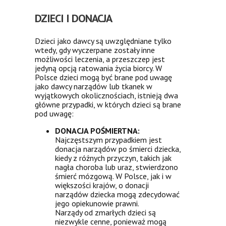
DZIECI I DONACJA
Dzieci jako dawcy są uwzględniane tylko
wtedy, gdy wyczerpane zostały inne
możliwości leczenia, a przeszczep jest
jedyną opcją ratowania życia biorcy. W
Polsce dzieci mogą być brane pod uwagę
jako dawcy narządów lub tkanek w
wyjątkowych okolicznościach, istnieją dwa
główne przypadki, w których dzieci są brane
pod uwagę:
DONACJA POŚMIERTNA:
Najczęstszym przypadkiem jest
donacja narządów po śmierci dziecka,
kiedy z różnych przyczyn, takich jak
nagła choroba lub uraz, stwierdzono
śmierć mózgową. W Polsce, jak i w
większości krajów, o donacji
narządów dziecka mogą zdecydować
jego opiekunowie prawni.
Narządy od zmarłych dzieci są
niezwykle cenne, ponieważ mogą