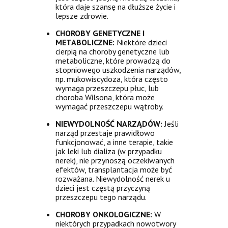
która daje szansę na dłuższe życie i
lepsze zdrowie.
CHOROBY GENETYCZNE I
METABOLICZNE:
Niektóre dzieci
cierpią na choroby genetyczne lub
metaboliczne, które prowadzą do
stopniowego uszkodzenia narządów,
np. mukowiscydoza, która często
wymaga przeszczepu płuc, lub
choroba Wilsona, która może
wymagać przeszczepu wątroby.
NIEWYDOLNOŚĆ NARZĄDÓW:
Jeśli
narząd przestaje prawidłowo
funkcjonować, a inne terapie, takie
jak leki lub dializa (w przypadku
nerek), nie przynoszą oczekiwanych
efektów, transplantacja może być
rozważana. Niewydolność nerek u
dzieci jest częstą przyczyną
przeszczepu tego narządu.
CHOROBY ONKOLOGICZNE:
W
niektórych przypadkach nowotwory