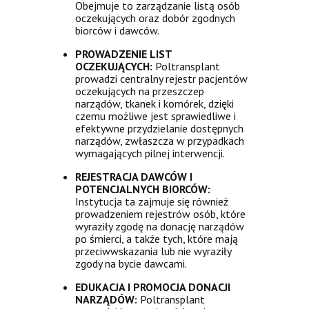
Obejmuje to zarządzanie listą osób
oczekujących oraz dobór zgodnych
biorców i dawców.
PROWADZENIE LIST
OCZEKUJĄCYCH:
Poltransplant
prowadzi centralny rejestr pacjentów
oczekujących na przeszczep
narządów, tkanek i komórek, dzięki
czemu możliwe jest sprawiedliwe i
efektywne przydzielanie dostępnych
narządów, zwłaszcza w przypadkach
wymagających pilnej interwencji.
REJESTRACJA DAWCÓW I
POTENCJALNYCH BIORCÓW:
Instytucja ta zajmuje się również
prowadzeniem rejestrów osób, które
wyraziły zgodę na donację narządów
po śmierci, a także tych, które mają
przeciwwskazania lub nie wyraziły
zgody na bycie dawcami.
EDUKACJA I PROMOCJA DONACJI
NARZĄDÓW:
Poltransplant