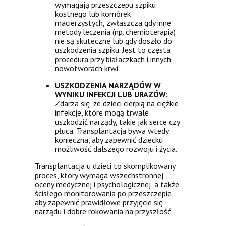
wymagają przeszczepu szpiku
kostnego lub komórek
macierzystych, zwłaszcza gdy inne
metody leczenia (np. chemioterapia)
nie są skuteczne lub gdy doszło do
uszkodzenia szpiku. Jest to częsta
procedura przy białaczkach i innych
nowotworach krwi.
USZKODZENIA NARZĄDÓW W
WYNIKU INFEKCJI LUB URAZÓW:
Zdarza się, że dzieci cierpią na ciężkie
infekcje, które mogą trwale
uszkodzić narządy, takie jak serce czy
płuca. Transplantacja bywa wtedy
konieczna, aby zapewnić dziecku
możliwość dalszego rozwoju i życia.
Transplantacja u dzieci to skomplikowany
proces, który wymaga wszechstronnej
oceny medycznej i psychologicznej, a także
ścisłego monitorowania po przeszczepie,
aby zapewnić prawidłowe przyjęcie się
narządu i dobre rokowania na przyszłość.