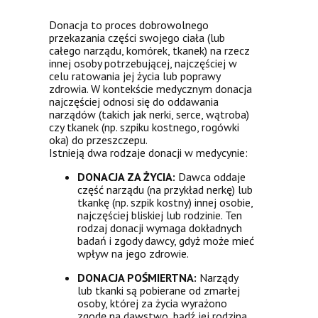
Donacja to proces dobrowolnego
przekazania części swojego ciała (lub
całego narządu, komórek, tkanek) na rzecz
innej osoby potrzebującej, najczęściej w
celu ratowania jej życia lub poprawy
zdrowia. W kontekście medycznym donacja
najczęściej odnosi się do oddawania
narządów (takich jak nerki, serce, wątroba)
czy tkanek (np. szpiku kostnego, rogówki
oka) do przeszczepu.
Istnieją dwa rodzaje donacji w medycynie:
DONACJA ZA ŻYCIA:
Dawca oddaje
część narządu (na przykład nerkę) lub
tkankę (np. szpik kostny) innej osobie,
najczęściej bliskiej lub rodzinie. Ten
rodzaj donacji wymaga dokładnych
badań i zgody dawcy, gdyż może mieć
wpływ na jego zdrowie.
DONACJA POŚMIERTNA:
Narządy
lub tkanki są pobierane od zmarłej
osoby, której za życia wyrażono
zgodę na dawstwo, bądź jej rodzina