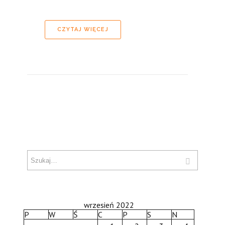
CZYTAJ WIĘCEJ
wrzesień 2022
P
W
Ś
C
P
S
N