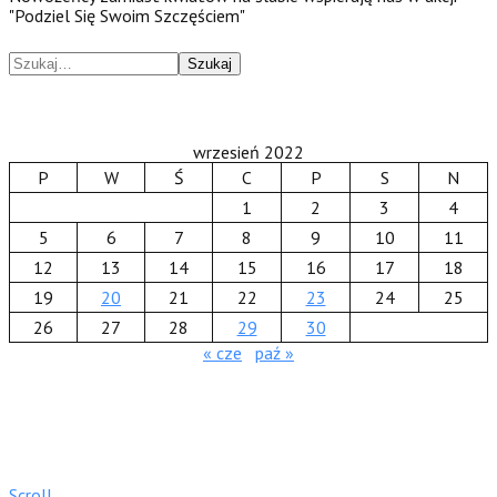
"Podziel Się Swoim Szczęściem"
Szukaj
wrzesień 2022
P
W
Ś
C
P
S
N
1
2
3
4
5
6
7
8
9
10
11
12
13
14
15
16
17
18
19
20
21
22
23
24
25
26
27
28
29
30
« cze
paź »
Scroll