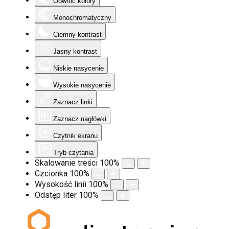
Odwróć kolory
Monochromatyczny
Ciemny kontrast
Jasny kontrast
Niskie nasycenie
Wysokie nasycenie
Zaznacz linki
Zaznacz nagłówki
Czytnik ekranu
Tryb czytania
Skalowanie treści
100
%
Czcionka
100
%
Wysokość linii
100
%
Odstęp liter
100
%