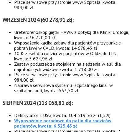
Prace serwisowe przy stronie www Szpitala, kwota:
984,00 zł
WRZESIEŃ 2024 (
60 278,91
zł
):
Ureterorenoskop giętki HAWK z optyką dla Kliniki Urologii,
kwota: 36 720,00 zł
Wyposażenie kącika zabaw dla pacjentów przy punkcie
pobrań krwi w CALD, kwota: 14 678,45 zł
30 Krzeseł dla rodziców pacjentów w Oddziale ITN,
kwota: 5 624,96 zł
Zestaw poduszek ze stojakiem na siedzenia w auli dla
najmłodszych widzów, kwota: 1 718,00 zł
Prace serwisowe przy stronie www Szpitala, kwota:
984,00 zł
Naprawa serwisowa systemu „szpitalnego kina” w
szpitalnej auli, kwota: 553,50 zł
SIERPIEŃ 2024 (113 058,81 zł
):
Defibrylator z USG, kwota: 104 319,36 zł (1,5%)
Wyposażenie ogrodowe do patio dla rodziców
pacjentów, kwota: 6 525,45 zł
Prace serwisowe przy stronie www Szpitala, kwota: 2