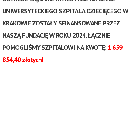
POMÓŻ NAM POMAGAĆ!
POMÓŻ NAM POMAGAĆ!
UNIWERSYTECKIEGO SZPITALA DZIECIĘCEGO W
BLOG EDUKACYJNY
BLOG EDUKACYJNY
PROFILAKTYKA
PROFILAKTYKA
ZDROWIE I CHOROBA
KRAKOWIE ZOSTAŁY SFINANSOWANE PRZEZ
ZDROWIE I CHOROBA
ROZWÓJ
ROZWÓJ
EDUKACJA I ZABAWA
NASZĄ FUNDACJĘ W ROKU 2024. ŁĄCZNIE
EDUKACJA I ZABAWA
WYCHOWANIE
WYCHOWANIE
ZDROWY TRYB ŻYCIA
ZDROWY TRYB ŻYCIA
POMOGLIŚMY SZPITALOWI NA KWOTĘ:
1 659
PODARUJ 1,5% PODATKU
PODARUJ 1,5% PODATKU
854,40 złotych!