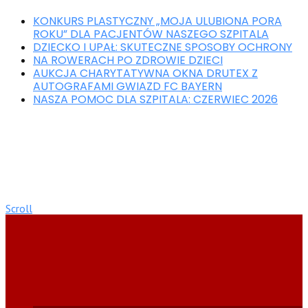
KONKURS PLASTYCZNY „MOJA ULUBIONA PORA
ROKU” DLA PACJENTÓW NASZEGO SZPITALA
DZIECKO I UPAŁ: SKUTECZNE SPOSOBY OCHRONY
NA ROWERACH PO ZDROWIE DZIECI
AUKCJA CHARYTATYWNA OKNA DRUTEX Z
AUTOGRAFAMI GWIAZD FC BAYERN
NASZA POMOC DLA SZPITALA: CZERWIEC 2026
Scroll