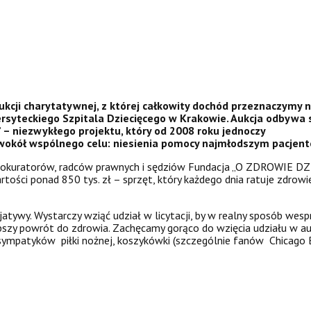
kcji charytatywnej, z której całkowity dochód przeznaczymy 
syteckiego Szpitala Dziecięcego w Krakowie. Aukcja odbywa 
” – niezwykłego projektu, który od 2008 roku jednoczy
wokół wspólnego celu: niesienia pomocy najmłodszym pacjen
 prokuratorów, radców prawnych i sędziów Fundacja „O ZDROWIE D
ości ponad 850 tys. zł – sprzęt, który każdego dnia ratuje zdrowie
cjatywy. Wystarczy wziąć udział w licytacji, by w realny sposób wesp
ybszy powrót do zdrowia. Zachęcamy gorąco do wzięcia udziału w a
sympatyków piłki nożnej, koszykówki (szczególnie fanów Chicago B