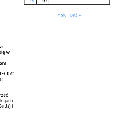
29
30
« sie
paź »
na
się w
tom.
ZIECKA”
 i
rzeć
ukcjach
ulls) i