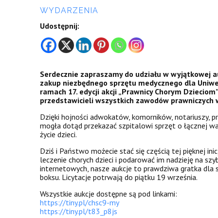
WYDARZENIA
Udostępnij:
Serdecznie zapraszamy do udziału w wyjątkowej au
zakup niezbędnego sprzętu medycznego dla Uniwer
ramach 17. edycji akcji „Prawnicy Chorym Dzieciom
przedstawicieli wszystkich zawodów prawniczych 
Dzięki hojności adwokatów, komorników, notariuszy,
mogła dotąd przekazać szpitalowi sprzęt o łącznej wart
życie dzieci.
Dziś i Państwo możecie stać się częścią tej pięknej ini
leczenie chorych dzieci i podarować im nadzieję na sz
internetowych, nasze aukcje to prawdziwa gratka dla 
boksu. Licytacje potrwają do piątku 19 września.
Wszystkie aukcje dostępne są pod linkami:
https://tiny.pl/chsc9-my
https://tiny.pl/t83_p8js