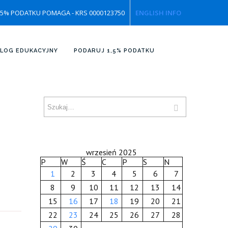
,5% PODATKU POMAGA - KRS 0000123750
ENGLISH INFO
LOG EDUKACYJNY
PODARUJ 1,5% PODATKU
wrzesień 2025
P
W
Ś
C
P
S
N
1
2
3
4
5
6
7
8
9
10
11
12
13
14
15
16
17
18
19
20
21
22
23
24
25
26
27
28