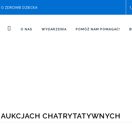
ie O ZDROWIE DZIECKA
1
AKTUALNOŚCI
O NAS
WYDARZENIA
POMÓŻ NAM POMAGAĆ!
B
W AUKCJACH CHATRYTATYWNYCH