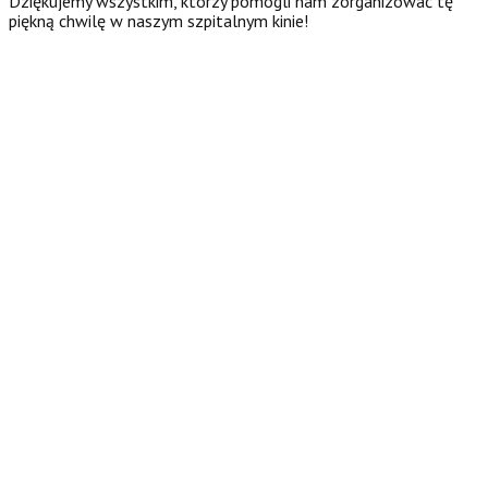
Dziękujemy wszystkim, którzy pomogli nam zorganizować tę
piękną chwilę w naszym szpitalnym kinie!