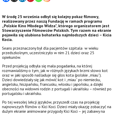
W środę 25 września odbył się kolejny pokaz filmowy,
realizowany przez naszą Fundację w ramach programu
„Polskie Kino Młodego Widza”, którego organizatorem jest
Stowarzyszenie Filmowców Polskich. Tym razem na ekranie
pojawiła się ulubiona bohaterka najmłodszych dzieci – Kicia
Kocia.
Seans przeznaczony był dla pacjentów szpitala w wieku
przedszkolnym, uczestniczyło w nim 21 dzieci oraz 25
opiekunów.
Przed projekcją odbyła się mała pogadanka, na której
rozmawialiśmy o tym, jak w różnych językach brzmi słowo kot
oraz w jaki sposób naśladuje się głos kota (polskie „miau”).
Dzieci dowiedziały się jak mówić kot i „miau” po niemiecku,
angielsku, hiszpańsku, francusku, włosku i japońsku, a dzięki
obecności na widowni rodzin z portugali i ukraińsku – również po
portugalsku i ukraińsku.
Po tej wesołej lekcji języków, przyszedł czas na projekcję
najnowszych filmów o Kici Koci. Dzieci miały okazję zobaczyć na
dużym ekranie animowane przygody Kici Koci – jej zabawy na