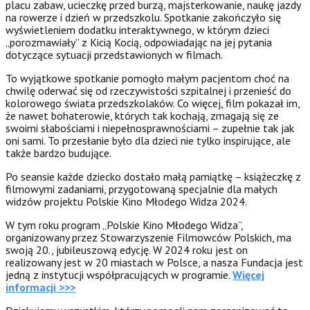
placu zabaw, ucieczkę przed burzą, majsterkowanie, naukę jazdy
na rowerze i dzień w przedszkolu. Spotkanie zakończyło się
wyświetleniem dodatku interaktywnego, w którym dzieci
„porozmawiały” z Kicią Kocią, odpowiadając na jej pytania
dotyczące sytuacji przedstawionych w filmach.
To wyjątkowe spotkanie pomogło małym pacjentom choć na
chwilę oderwać się od rzeczywistości szpitalnej i przenieść do
kolorowego świata przedszkolaków. Co więcej, film pokazał im,
że nawet bohaterowie, których tak kochają, zmagają się ze
swoimi słabościami i niepełnosprawnościami – zupełnie tak jak
oni sami. To przesłanie było dla dzieci nie tylko inspirujące, ale
także bardzo budujące.
Po seansie każde dziecko dostało małą pamiątkę – książeczkę z
filmowymi zadaniami, przygotowaną specjalnie dla małych
widzów projektu Polskie Kino Młodego Widza 2024.
W tym roku program „Polskie Kino Młodego Widza”,
organizowany przez Stowarzyszenie Filmowców Polskich, ma
swoją 20., jubileuszową edycję. W 2024 roku jest on
realizowany jest w 20 miastach w Polsce, a nasza Fundacja jest
jedną z instytucji współpracujących w programie.
Więcej
informacji >>>