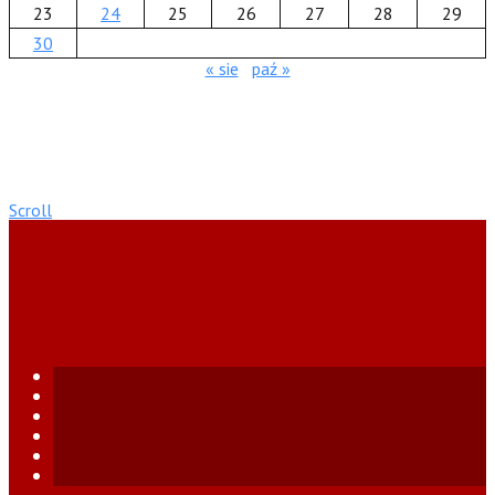
23
24
25
26
27
28
29
30
« sie
paź »
Scroll