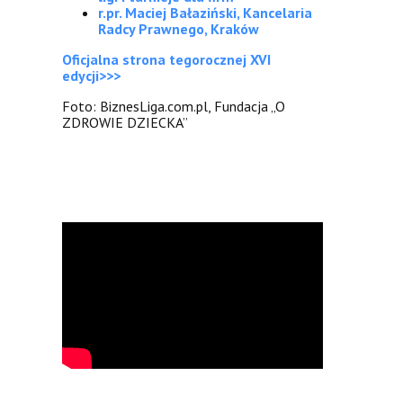
r.pr. Maciej Bałaziński, Kancelaria
Radcy Prawnego, Kraków
Oficjalna strona tegorocznej XVI
edycji>>>
Foto: BiznesLiga.com.pl, Fundacja „O
ZDROWIE DZIECKA”