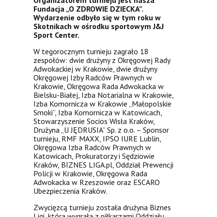
Organizatorem turnieju jest nasza
Fundacja „O ZDROWIE DZIECKA”.
Wydarzenie odbyło się w tym roku w
Skotnikach w ośrodku sportowym J&J
Sport Center.
W tegorocznym turnieju zagrało 18
zespołów: dwie drużyny z Okręgowej Rady
Adwokackiej w Krakowie, dwie drużyny
Okręgowej Izby Radców Prawnych w
Krakowie, Okręgowa Rada Adwokacka w
Bielsku-Białej, Izba Notarialna w Krakowie,
Izba Komornicza w Krakowie „Małopolskie
Smoki”, Izba Komornicza w Katowicach,
Stowarzyszenie Socios Wisła Kraków,
Drużyna „U JĘDRUSIA” Sp. z o.o. – Sponsor
turnieju, RMF MAXX, IPSO IURE Lublin,
Okręgowa Izba Radców Prawnych w
Katowicach, Prokuratorzy i Sędziowie
Kraków, BIZNES LIGA.pl, Oddział Prewencji
Policji w Krakowie, Okręgowa Rada
Adwokacka w Rzeszowie oraz ESCARO
Ubezpieczenia Kraków.
Zwycięzcą turnieju została drużyna Biznes
Ligi, która wygrała z piłkarzami Oddziału