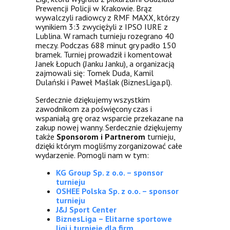
Prewencji Policji w Krakowie. Brąz
wywalczyli radiowcy z RMF MAXX, którzy
wynikiem 3:3 zwyciężyli z IPSO IURE z
Lublina. W ramach turnieju rozegrano 40
meczy. Podczas 688 minut gry padło 150
bramek. Turniej prowadził i komentował
Janek Łopuch (Janku Janku), a organizacją
zajmowali się: Tomek Duda, Kamil
Dulański i Paweł Maślak (BiznesLiga.pl).
Serdecznie dziękujemy wszystkim
zawodnikom za poświęcony czas i
wspaniałą grę oraz wsparcie przekazane na
zakup nowej wanny. Serdecznie dziękujemy
także
Sponsorom i Partnerom
turnieju,
dzięki którym mogliśmy zorganizować całe
wydarzenie. Pomogli nam w tym:
KG Group Sp. z o.o. – sponsor
turnieju
OSHEE Polska Sp. z o.o. – sponsor
turnieju
J&J Sport Center
BiznesLiga – Elitarne sportowe
ligi i turnieje dla firm