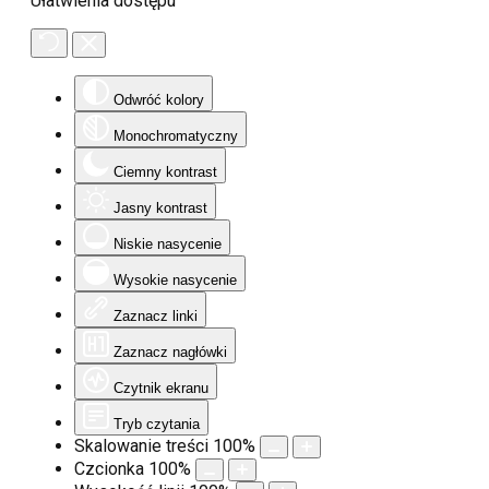
Ułatwienia dostępu
Odwróć kolory
Monochromatyczny
Ciemny kontrast
Jasny kontrast
Niskie nasycenie
Wysokie nasycenie
Zaznacz linki
Zaznacz nagłówki
Czytnik ekranu
Tryb czytania
Skalowanie treści
100
%
Czcionka
100
%