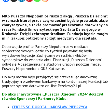
MKS Puszcza Niepołomice rusza z akcją „Puszcza Dzieciom”,
w ramach której przez cały wrzesień będzie prowadzić akcje
charytatywne, a także promować przekazanie darowizny na
rzecz Fundacji Uniwersyteckiego Szpitala Dziecięcego w
Krakowie. Dzięki zebranym środkom, Fundacja będzie mogła
m.in. zakupić potrzebny sprzęt medyczny dla szpitala.
Obserwujcie profile Puszczy Niepołomice w mediach
społecznościowych, gdzie co tydzień pojawiać się będą
wyjątkowe licytacje. Zachęcamy wszystkich kibiców i
sympatyków do wsparcia akcji. Finał akcji „Puszcza Dzieciom”
odbył się 4 października na stadionie Cracovii podczas meczu
Puszczy Niepołomice z GKS Katowice.
Do akcji można było przyłączyć się przekazując darowiznę
tradycyjnym przelewem bankowym na konto naszej Fundacji lub
poprzez system darowizn on-line Przelewy24.pl.
Do akcji charytatywnej „Puszcza Dzieciom 2024” dołączyli
również Sponsorzy i Partnerzy Klubu:
CERTES SC. DOROTA I JAROSŁAW PIEPRZYCA