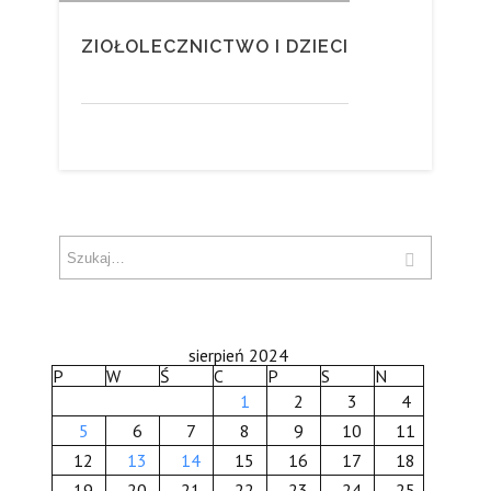
ZIOŁOLECZNICTWO I DZIECI
sierpień 2024
P
W
Ś
C
P
S
N
1
2
3
4
5
6
7
8
9
10
11
12
13
14
15
16
17
18
19
20
21
22
23
24
25