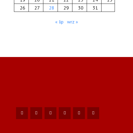
26
27
28
29
30
31
« lip
wrz »