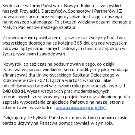
Serdecznie witamy Państwa z Nowym Rokiem – wszystkich
naszych Przyjaciół, Darczyńców, Sponsorów i Partnerów ! Z
nowym miesiącem prezentujemy także ilustrację z naszego
najnowszego kalendarza. To styczeń widziany oczami jednego z
Małych Pacjentów naszego szpitala.
Z noworocznym powitaniem – jeszcze raz życzymy Państwu
wszystkiego dobrego na te kolejne 365 dni, przede wszystkim
zdrowia, optymizmu, samych radosnych chwil oraz spokoju w
życiu prywatnym i zawodowym.
Nowy rok, to też czas na podsumowanie tego, co dzięki
Państwa wsparciu i wielkiemu sercu moglibyśmy jako Fundacja
sfinansować dla Uniwersyteckiego Szpitala Dziecięcego w
Krakowie w roku 2021. Łączna wartość wsparcia, jakie
udzieliliśmy szpitalowi w zeszłym roku przekroczyła kwotę
1
240 000 zł
. Wykaz wszystkich prac modernizacyjnych,
remontowych, zrealizowanych projektów oraz zakupionego dla
szpitala wyposażenia znajdziecie Państwo na naszej stronie
internetowej w zakładce
„zrealizowane projekty”
.
Dziękujemy, że byliście Państwo z nami w tym trudnym czasie i
bardzo liczymy na Państwa pomoc również w tym roku.