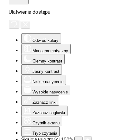
Ułatwienia dostępu
Odwróć kolory
Monochromatyczny
Ciemny kontrast
Jasny kontrast
Niskie nasycenie
Wysokie nasycenie
Zaznacz linki
Zaznacz nagłówki
Czytnik ekranu
Tryb czytania
Skalowanie treści
100
%