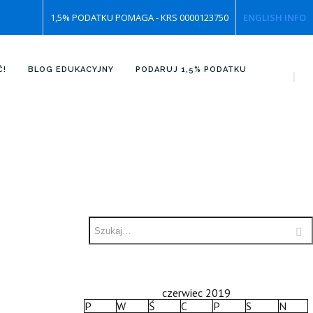
1,5% PODATKU POMAGA - KRS 0000123750
ENGLISH INFO
Ć!
BLOG EDUKACYJNY
PODARUJ 1,5% PODATKU
czerwiec 2019
P
W
Ś
C
P
S
N