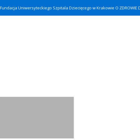
Fundacja Uniwersyteckiego Szpitala Dziecięcego w Krakowie O ZDROWIE 