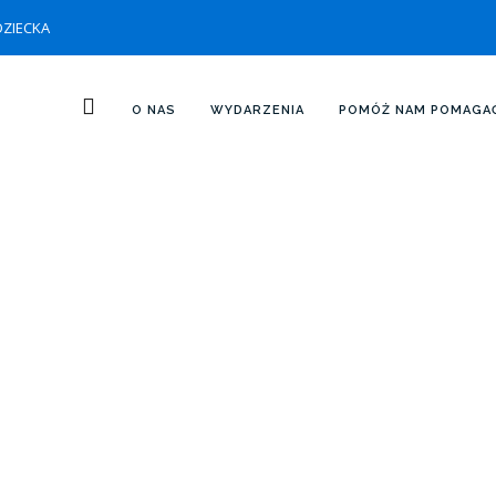
DZIECKA
O NAS
WYDARZENIA
POMÓŻ NAM POMAGA
DZIEŃ:
2019-06-08