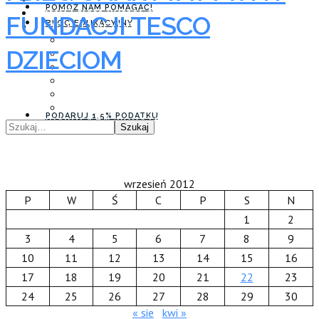
POMÓŻ NAM POMAGAĆ!
POMÓŻ NAM POMAGAĆ!
FUNDACJI TESCO
BLOG EDUKACYJNY
BLOG EDUKACYJNY
PROFILAKTYKA
PROFILAKTYKA
ZDROWIE I CHOROBA
DZIECIOM
ZDROWIE I CHOROBA
ROZWÓJ
ROZWÓJ
EDUKACJA I ZABAWA
EDUKACJA I ZABAWA
WYCHOWANIE
WYCHOWANIE
ZDROWY TRYB ŻYCIA
ZDROWY TRYB ŻYCIA
PODARUJ 1,5% PODATKU
PODARUJ 1,5% PODATKU
Szukaj
wrzesień 2012
P
W
Ś
C
P
S
N
1
2
3
4
5
6
7
8
9
10
11
12
13
14
15
16
17
18
19
20
21
22
23
24
25
26
27
28
29
30
« sie
kwi »