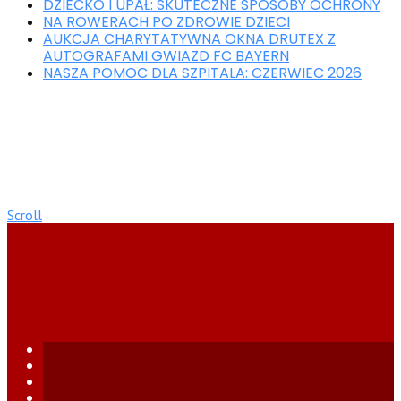
DZIECKO I UPAŁ: SKUTECZNE SPOSOBY OCHRONY
NA ROWERACH PO ZDROWIE DZIECI
AUKCJA CHARYTATYWNA OKNA DRUTEX Z
AUTOGRAFAMI GWIAZD FC BAYERN
NASZA POMOC DLA SZPITALA: CZERWIEC 2026
Scroll