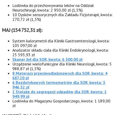
Lodówka do przechowywania leków na Oddział
Neurochirurgii, kwota: 2 950,00 zł (1,5%)
10 Dysków sensorycznych dla Zakładu Fizjoterapii, kwota:
270,72 zł (1,5%)
MAJ
(154 752,31 zł):
System kalorymetrii dla Kliniki Gastroenterologii, kwota:
105 097,00 zł
Analizator składu ciała dla Kliniki Endokrynologii, kwota:
25 593,93 zł
Skaner żył dla SOR, kwota: 6 300,00 zł
Urządzenie wielofunkcyjne dla Kliniki Neurologii, kwota: 5
988,87 zł (1,5%)
8 Materacy przeciwodleżynowych dla SOR, kwota: 4
687,20 zł
6 Bezdotykowych termometrów dla SOR, kwota: 3
946,32 zł
2 Stelaże do segregacji odpadów dla SOR, kwota: 1
949,99 zł
Lodówka do Magazynu Gospodarczego, kwota: 1 189,00
zł