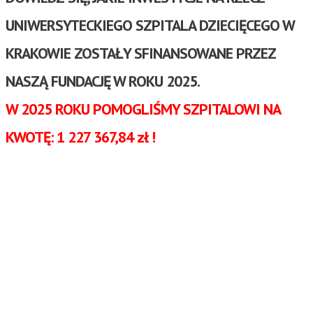
POMÓŻ NAM POMAGAĆ!
POMÓŻ NAM POMAGAĆ!
UNIWERSYTECKIEGO SZPITALA DZIECIĘCEGO W
BLOG EDUKACYJNY
BLOG EDUKACYJNY
PROFILAKTYKA
PROFILAKTYKA
ZDROWIE I CHOROBA
KRAKOWIE ZOSTAŁY SFINANSOWANE PRZEZ
ZDROWIE I CHOROBA
ROZWÓJ
ROZWÓJ
EDUKACJA I ZABAWA
NASZĄ FUNDACJĘ W ROKU 2025.
EDUKACJA I ZABAWA
WYCHOWANIE
WYCHOWANIE
ZDROWY TRYB ŻYCIA
ZDROWY TRYB ŻYCIA
W 2025 ROKU POMOGLIŚMY SZPITALOWI NA
PODARUJ 1,5% PODATKU
PODARUJ 1,5% PODATKU
KWOTĘ: 1 227 367,84 zł
!