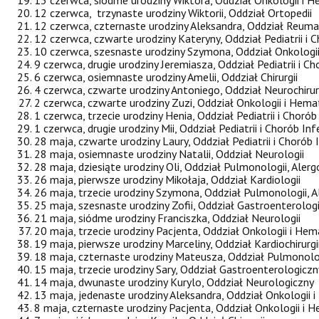
12 czerwca, trzynaste urodziny Wiktorii, Oddział Ortopedii
12 czerwca, czternaste urodziny Aleksandra, Oddział Reuma
12 czerwca, czwarte urodziny Kateryny, Oddział Pediatrii i 
10 czerwca, szesnaste urodziny Szymona, Oddział Onkologii
9 czerwca, drugie urodziny Jeremiasza, Oddział Pediatrii i C
6 czerwca, osiemnaste urodziny Amelii, Oddział Chirurgii
4 czerwca, czwarte urodziny Antoniego, Oddział Neurochirur
2 czerwca, czwarte urodziny Zuzi, Oddział Onkologii i Hema
1 czerwca, trzecie urodziny Henia, Oddział Pediatrii i Chorób
1 czerwca, drugie urodziny Mii, Oddział Pediatrii i Chorób In
28 maja, czwarte urodziny Laury, Oddział Pediatrii i Chorób 
28 maja, osiemnaste urodziny Natalii, Oddział Neurologii
28 maja, dziesiąte urodziny Oli, Oddział Pulmonologii, Alerg
26 maja, pierwsze urodziny Mikołaja, Oddział Kardiologii
26 maja, trzecie urodziny Szymona, Oddział Pulmonologii, Al
25 maja, szesnaste urodziny Zofii, Oddział Gastroenterologi
21 maja, siódme urodziny Franciszka, Oddział Neurologii
20 maja, trzecie urodziny Pacjenta, Oddział Onkologii i Hem
19 maja, pierwsze urodziny Marceliny, Oddział Kardiochirurgi
18 maja, czternaste urodziny Mateusza, Oddział Pulmonologi
15 maja, trzecie urodziny Sary, Oddział Gastroenterologiczn
14 maja, dwunaste urodziny Kurylo, Oddział Neurologiczny
13 maja, jedenaste urodziny Aleksandra, Oddział Onkologii 
8 maja, czternaste urodziny Pacjenta, Oddział Onkologii i 