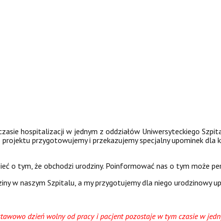
czasie hospitalizacji w jednym z oddziałów Uniwersyteckiego Szp
o projektu przygotowujemy i przekazujemy specjalny upominek dla
ć o tym, że obchodzi urodziny. Poinformować nas o tym może perso
ziny w naszym Szpitalu, a my przygotujemy dla niego urodzinowy u
ustawowo dzień wolny od pracy i pacjent pozostaje w tym czasie w jed