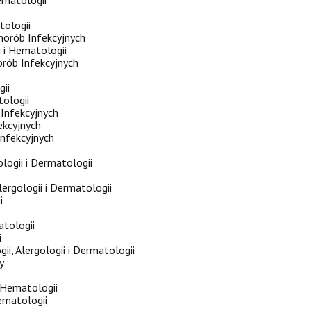
tologii
Chorób Infekcyjnych
 i Hematologii
horób Infekcyjnych
gii
tologii
 Infekcyjnych
fekcyjnych
Infekcyjnych
ologii i Dermatologii
ergologii i Dermatologii
i
atologii
i
i, Alergologii i Dermatologii
y
i Hematologii
Hematologii