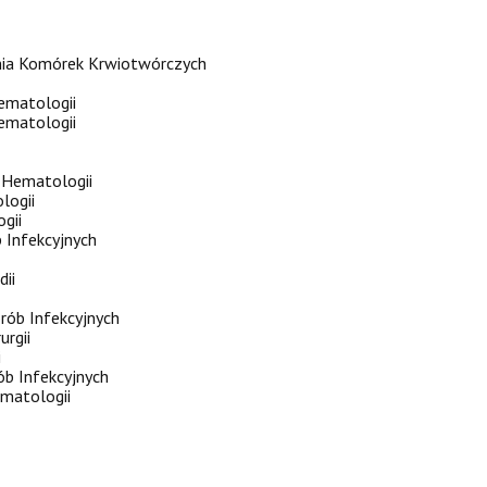
ania Komórek Krwiotwórczych
Hematologii
Hematologii
i Hematologii
logii
gii
b Infekcyjnych
dii
orób Infekcyjnych
urgii
i
rób Infekcyjnych
ematologii