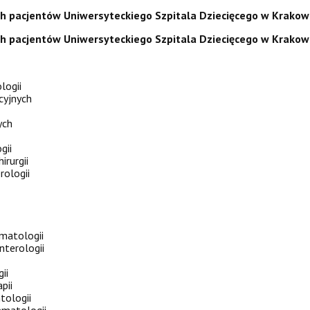
ch pacjentów Uniwersyteckiego Szpitala Dziecięcego w Krakow
ch pacjentów Uniwersyteckiego Szpitala Dziecięcego w Krakow
logii
kcyjnych
ych
gii
irurgii
rologii
ematologii
nterologii
ii
pii
tologii
ematologii