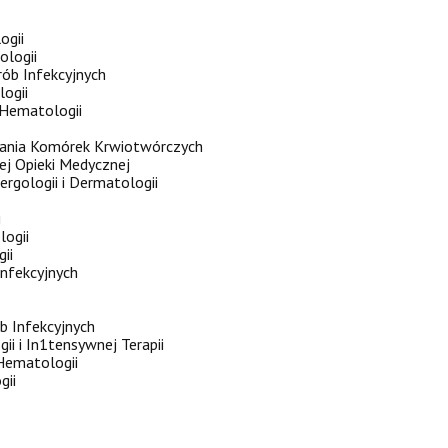
ogii
ologii
orób Infekcyjnych
logii
i Hematologii
epiania Komórek Krwiotwórczych
nej Opieki Medycznej
lergologii i Dermatologii
i
logii
ii
Infekcyjnych
ób Infekcyjnych
ii i In1tensywnej Terapii
 Hematologii
gii