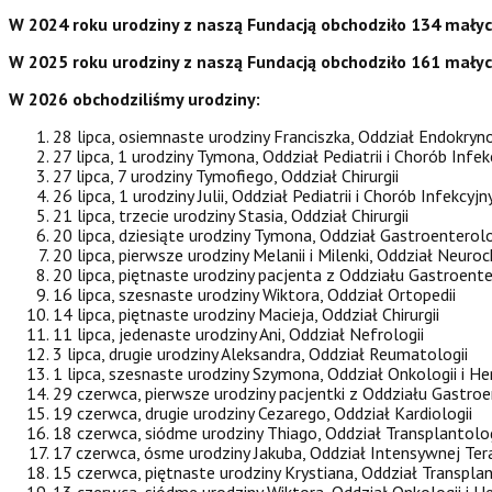
W 2024 roku urodziny z naszą Fundacją obchodziło 134 mały
W 2025 roku urodziny z naszą Fundacją obchodziło 161 mały
W 2026 obchodziliśmy urodziny:
28 lipca, osiemnaste urodziny Franciszka, Oddział Endokryno
27 lipca, 1 urodziny Tymona, Oddział Pediatrii i Chorób Infe
27 lipca, 7 urodziny Tymofiego, Oddział Chirurgii
26 lipca, 1 urodziny Julii, Oddział Pediatrii i Chorób Infekcyjn
21 lipca, trzecie urodziny Stasia, Oddział Chirurgii
20 lipca, dziesiąte urodziny Tymona, Oddział Gastroenterolo
20 lipca, pierwsze urodziny Melanii i Milenki, Oddział Neuroch
20 lipca, piętnaste urodziny pacjenta z Oddziału Gastroente
16 lipca, szesnaste urodziny Wiktora, Oddział Ortopedii
14 lipca, piętnaste urodziny Macieja, Oddział Chirurgii
11 lipca, jedenaste urodziny Ani, Oddział Nefrologii
3 lipca, drugie urodziny Aleksandra, Oddział Reumatologii
1 lipca, szesnaste urodziny Szymona, Oddział Onkologii i H
29 czerwca, pierwsze urodziny pacjentki z Oddziału Gastroe
19 czerwca, drugie urodziny Cezarego, Oddział Kardiologii
18 czerwca, siódme urodziny Thiago, Oddział Transplantolog
17 czerwca, ósme urodziny Jakuba, Oddział Intensywnej Tera
15 czerwca, piętnaste urodziny Krystiana, Oddział Transplan
13 czerwca, siódme urodziny Wiktora, Oddział Onkologii i H