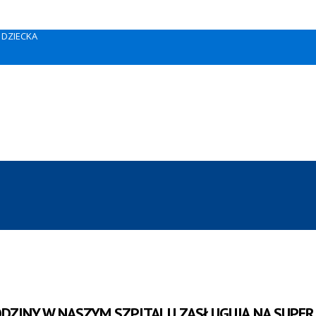
E DZIECKA
ODZINY W NASZYM SZPITALU ZASŁUGUJĄ NA SUPER