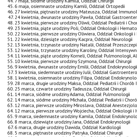
7 maja, siódme urodziny Kamila, Oddział Chirurgii
6 maja, osiemnaste urodziny Kamili, Oddział Ortopedii
27 kwietnia, piętnaste urodziny Mateusza, Oddział Immunol
24 kwietnia, dwunaste urodziny Pawła, Oddział Gastroenter
23 kwietnia, pierwsze urodziny Oliwii, Oddział Pediatrii i Ch
23 kwietnia, piąte urodziny Poli, Oddział Onkologii i Hemato
22 kwietnia, pierwsze urodziny Oliwiera, Oddział Onkologii 
22 kwietnia, dziesiąte urodziny Kacpra, Oddział Neurologii
13 kwietnia, trzynaste urodziny Natalii, Oddział Przeszcz
12 kwietnia, trzynaste urodziny Karoliny, Oddział Intensyw
11 kwietnia, piąte urodziny Korneli, Oddział Pulmonologii, A
10 kwietnia, pierwsze urodziny Szymona, Oddział Chirurgii
9 kwietnia, dwunaste urodziny Emilii, Oddział Endokrynologi
3 kwietnia, siedemnaste urodziny Julii, Oddział Gastroentero
1 kwietnia, osiemnaste urodziny Filipa, Oddział Endokrynolog
28 marca, drugie urodziny Maksa, Oddział Pediatrii i Chorób 
25 marca, czwarte urodziny Tadeusza, Oddział Chirurgii
14 marca, siódme urodziny Adama, Oddział Pulmonologii
14 marca, siódme urodziny Michała, Oddział Pediatrii i Chor
12 marca, pierwsze urodziny Miroslava, Oddział Anestezjolog
12 marca, pierwsze urodziny Wojciecha, Oddział Onkologii i
9 marca, siedemnaste urodziny Kamila, Oddział Endokrynolo
8 marca, dziewiąte urodziny Jana, Oddział Endokrynologii
6 marca, drugie urodziny Dawida, Oddział Kardiologii
5 marca, piętnaste urodziny Patryka, Oddział Chirurgii