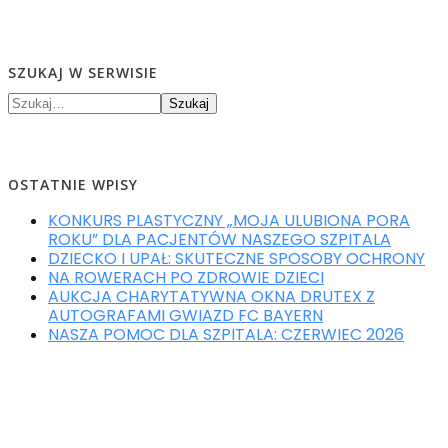
POMÓŻ NAM POMAGAĆ!
POMÓŻ NAM POMAGAĆ!
BLOG EDUKACYJNY
BLOG EDUKACYJNY
PROFILAKTYKA
PROFILAKTYKA
ZDROWIE I CHOROBA
SZUKAJ W SERWISIE
ZDROWIE I CHOROBA
ROZWÓJ
ROZWÓJ
Szukaj
EDUKACJA I ZABAWA
EDUKACJA I ZABAWA
WYCHOWANIE
WYCHOWANIE
ZDROWY TRYB ŻYCIA
ZDROWY TRYB ŻYCIA
PODARUJ 1,5% PODATKU
PODARUJ 1,5% PODATKU
OSTATNIE WPISY
KONKURS PLASTYCZNY „MOJA ULUBIONA PORA
ROKU” DLA PACJENTÓW NASZEGO SZPITALA
DZIECKO I UPAŁ: SKUTECZNE SPOSOBY OCHRONY
NA ROWERACH PO ZDROWIE DZIECI
AUKCJA CHARYTATYWNA OKNA DRUTEX Z
AUTOGRAFAMI GWIAZD FC BAYERN
NASZA POMOC DLA SZPITALA: CZERWIEC 2026