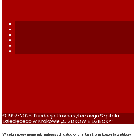
© 1992-2026: Fundacja Uniwersyteckiego Szpitala
Dziecięcego w Krakowie „O ZDROWIE DZIECKA”
W celu zapewnienia jak najlepszych usług online, ta strona korzysta z plików