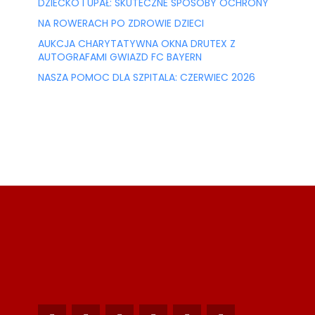
DZIECKO I UPAŁ: SKUTECZNE SPOSOBY OCHRONY
NA ROWERACH PO ZDROWIE DZIECI
AUKCJA CHARYTATYWNA OKNA DRUTEX Z
AUTOGRAFAMI GWIAZD FC BAYERN
NASZA POMOC DLA SZPITALA: CZERWIEC 2026