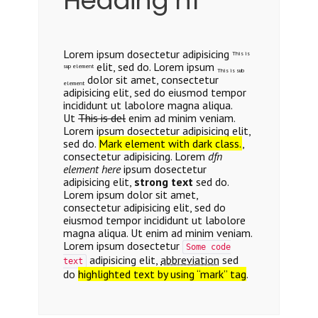
Heading h1
Lorem ipsum dosectetur adipisicing
This is
elit, sed do. Lorem ipsum
sup element
This is sub
dolor sit amet, consectetur
element
adipisicing elit, sed do eiusmod tempor
incididunt ut labolore magna aliqua.
Ut
This is del
enim ad minim veniam.
Lorem ipsum dosectetur adipisicing elit,
sed do.
Mark element with dark class.
,
consectetur adipisicing. Lorem
dfn
element here
ipsum dosectetur
adipisicing elit,
strong text
sed do.
Lorem ipsum dolor sit amet,
consectetur adipisicing elit, sed do
eiusmod tempor incididunt ut labolore
magna aliqua. Ut enim ad minim veniam.
Lorem ipsum dosectetur
Some code
adipisicing elit,
abbreviation
sed
text
do
highlighted text by using “mark” tag
.