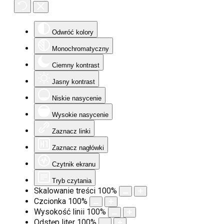
Odwróć kolory
Monochromatyczny
Ciemny kontrast
Jasny kontrast
Niskie nasycenie
Wysokie nasycenie
Zaznacz linki
Zaznacz nagłówki
Czytnik ekranu
Tryb czytania
Skalowanie treści
100
%
Czcionka
100
%
Wysokość linii
100
%
Odstęp liter
100
%