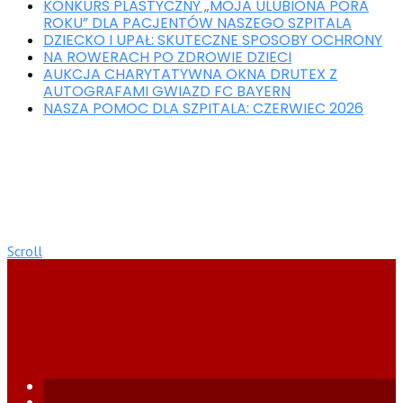
KONKURS PLASTYCZNY „MOJA ULUBIONA PORA
ROKU” DLA PACJENTÓW NASZEGO SZPITALA
DZIECKO I UPAŁ: SKUTECZNE SPOSOBY OCHRONY
NA ROWERACH PO ZDROWIE DZIECI
AUKCJA CHARYTATYWNA OKNA DRUTEX Z
AUTOGRAFAMI GWIAZD FC BAYERN
NASZA POMOC DLA SZPITALA: CZERWIEC 2026
Scroll