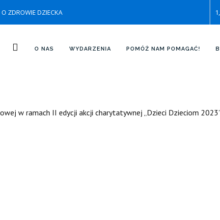
ie O ZDROWIE DZIECKA
1
AROWIZNY – DZIĘKUJEMY
O NAS
WYDARZENIA
POMÓŻ NAM POMAGAĆ!
B
owej w ramach II edycji akcji charytatywnej „Dzieci Dzieciom 2023