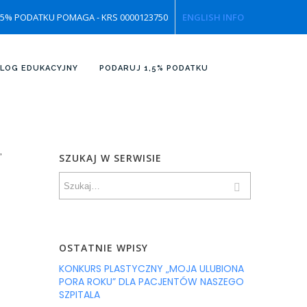
,5% PODATKU POMAGA - KRS 0000123750
ENGLISH INFO
 2
LOG EDUKACYJNY
PODARUJ 1,5% PODATKU
”
SZUKAJ W SERWISIE
OSTATNIE WPISY
KONKURS PLASTYCZNY „MOJA ULUBIONA
PORA ROKU” DLA PACJENTÓW NASZEGO
SZPITALA