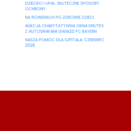
DZIECKO I UPAŁ: SKUTECZNE SPOSOBY
OCHRONY
NA ROWERACH PO ZDROWIE DZIECI
AUKCJA CHARYTATYWNA OKNA DRUTEX
Z AUTOGRAFAMI GWIAZD FC BAYERN
NASZA POMOC DLA SZPITALA: CZERWIEC
2026