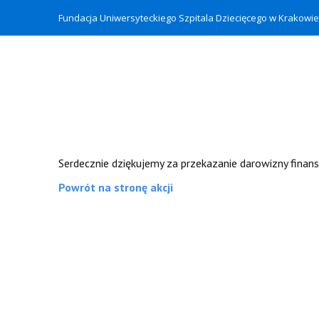
Fundacja Uniwersyteckiego Szpitala Dziecięcego w Krakow
D
Serdecznie dziękujemy za przekazanie darowizny finans
Powrót na stronę akcji