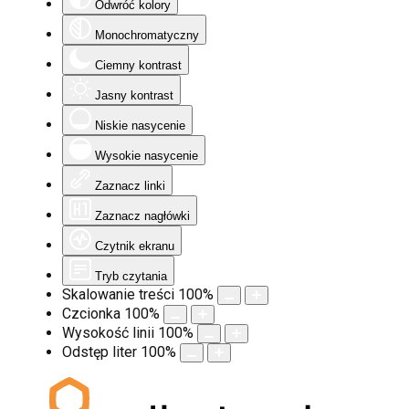
Odwróć kolory
Monochromatyczny
Ciemny kontrast
Jasny kontrast
Niskie nasycenie
Wysokie nasycenie
Zaznacz linki
Zaznacz nagłówki
Czytnik ekranu
Tryb czytania
Skalowanie treści
100
%
Czcionka
100
%
Wysokość linii
100
%
Odstęp liter
100
%